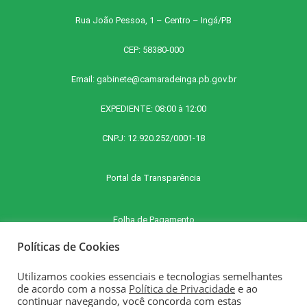
Rua João Pessoa, 1 – Centro – Ingá/PB
CEP: 58380-000
Email:
gabinete@camaradeinga.pb.gov.br
EXPEDIENTE: 08:00 à 12:00
CNPJ: 12.920.252/0001-18
Portal da Transparência
Folha de Pagamento
Políticas de Cookies
Contra Cheque Online
Utilizamos cookies essenciais e tecnologias semelhantes
de acordo com a nossa
Política de Privacidade
e ao
continuar navegando, você concorda com estas
E-SIC - Serviço Eletrônico de Informações ao Cidadão