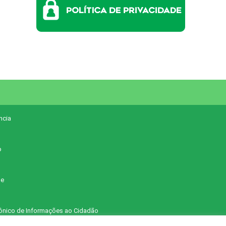
ncia
o
ne
trônico de Informações ao Cidadão