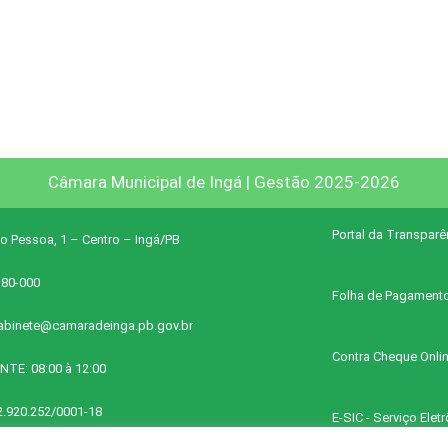
Câmara Municipal de Ingá | Gestão 2025-2026
Portal da Transparê
o Pessoa, 1 – Centro – Ingá/PB
380-000
Folha de Pagament
abinete@camaradeinga.pb.gov.br
Contra Cheque Onli
NTE: 08:00 à 12:00
2.920.252/0001-18
E-SIC - Serviço Ele