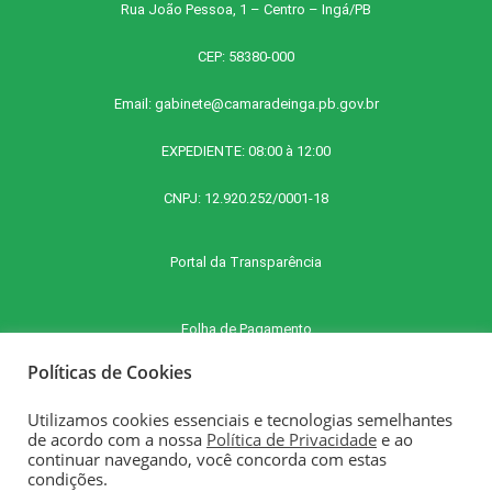
Rua João Pessoa, 1 – Centro – Ingá/PB
CEP: 58380-000
Email:
gabinete@camaradeinga.pb.gov.br
EXPEDIENTE: 08:00 à 12:00
CNPJ: 12.920.252/0001-18
Portal da Transparência
Folha de Pagamento
Políticas de Cookies
Contra Cheque Online
Utilizamos cookies essenciais e tecnologias semelhantes
de acordo com a nossa
Política de Privacidade
e ao
continuar navegando, você concorda com estas
E-SIC - Serviço Eletrônico de Informações ao Cidadão
condições.