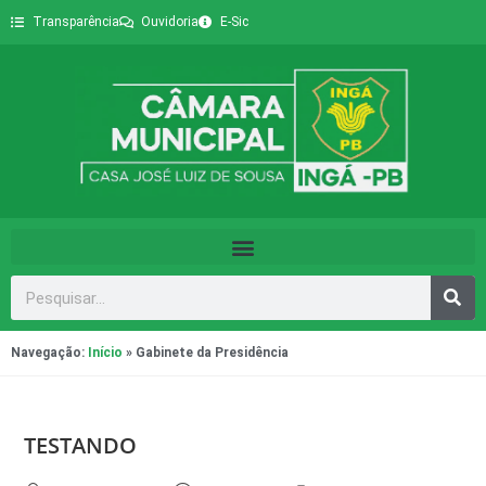
Transparência
Ouvidoria
E-Sic
Navegação:
Início
»
Gabinete da Presidência
TESTANDO