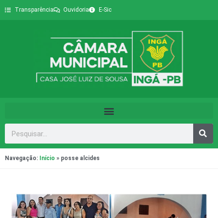
Transparência
Ouvidoria
E-Sic
Navegação:
Início
»
posse alcides