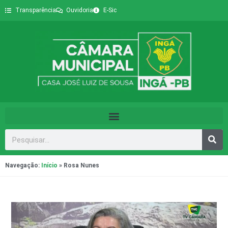
Transparência
Ouvidoria
E-Sic
Navegação:
Início
»
Rosa Nunes