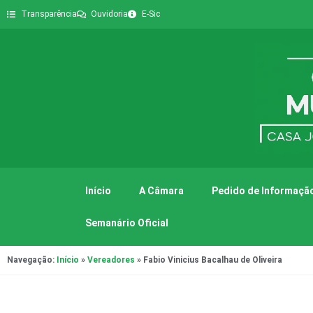
Transparência
Ouvidoria
E-Sic
Início
A Câmara
Pedido de Informação
Semanário Oficial
Navegação:
Início
»
Vereadores
»
Fabio Vinicius Bacalhau de Oliveira