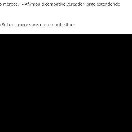
do merece.” – Afirmou o combativo vereador Jorge estendendo
 Sul que menosprezou os nordestinos