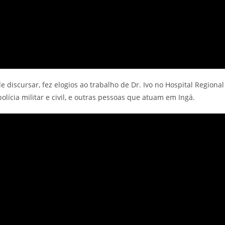
 discursar, fez elogios ao trabalho de Dr. Ivo no Hospital Regional
olícia militar e civil, e outras pessoas que atuam em Ingá.