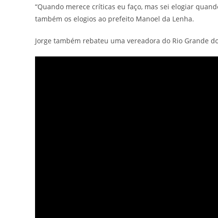
“Quando merece críticas eu faço, mas sei elogiar quan
também os elogios ao prefeito Manoel da Lenha.
Jorge também rebateu uma vereadora do Rio Grande do