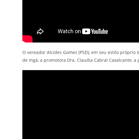
O vereador Alcides Gomes (PSD), em seu estilo próprio de
de Ingá, a promotora Dra. Claudia Cabral Cavalcante, a p