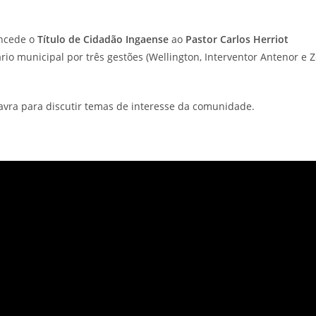
oncede o
Título de Cidadão Ingaense
ao
Pastor Carlos Herriot
rio municipal por três gestões (Wellington, Interventor Antenor e 
avra para discutir temas de interesse da comunidade.