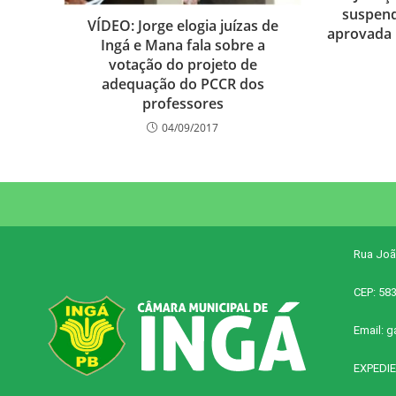
suspend
VÍDEO: Jorge elogia juízas de
aprovada 
Ingá e Mana fala sobre a
votação do projeto de
adequação do PCCR dos
professores
04/09/2017
Rua Joã
CEP: 58
Email:
g
EXPEDIE