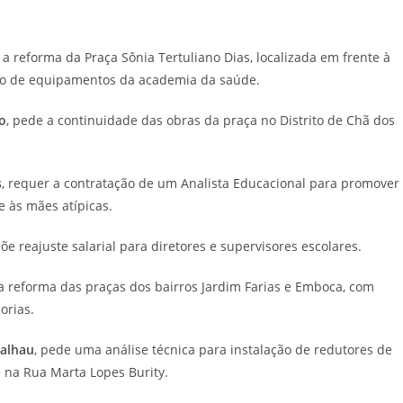
ta a reforma da Praça Sônia Tertuliano Dias, localizada em frente à
são de equipamentos da academia da saúde.
o
, pede a continuidade das obras da praça no Distrito de Chã dos
s
, requer a contratação de um Analista Educacional para promover
e às mães atípicas.
põe reajuste salarial para diretores e supervisores escolares.
a a reforma das praças dos bairros Jardim Farias e Emboca, com
orias.
calhau
, pede uma análise técnica para instalação de redutores de
 na Rua Marta Lopes Burity.