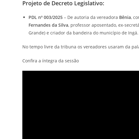
Projeto de Decreto Legislativo:
PDL nº 003/2025
– De autoria da vereadora
Bênia
, c
Fernandes da Silva
, professor aposentado, ex-secretá
Grande) e criador da bandeira do município de Ingá.
No tempo livre da tribuna os vereadores usaram da pal
Confira a íntegra da sessão