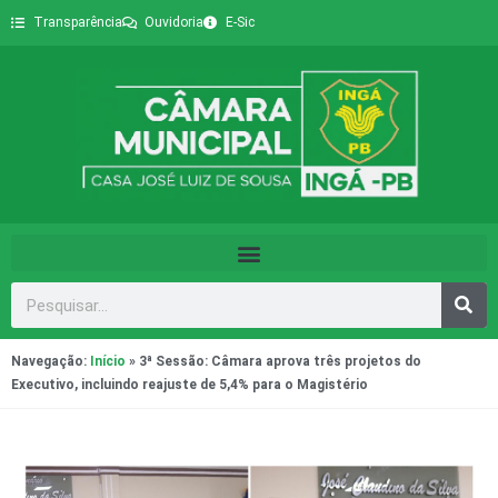
Transparência
Ouvidoria
E-Sic
Navegação:
Início
»
3ª Sessão: Câmara aprova três projetos do
Executivo, incluindo reajuste de 5,4% para o Magistério