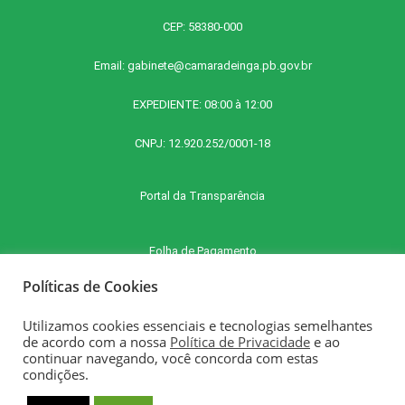
CEP: 58380-000
Email:
gabinete@camaradeinga.pb.gov.br
EXPEDIENTE: 08:00 à 12:00
CNPJ: 12.920.252/0001-18
Portal da Transparência
Folha de Pagamento
Políticas de Cookies
Contra Cheque Online
Utilizamos cookies essenciais e tecnologias semelhantes
de acordo com a nossa
Política de Privacidade
e ao
continuar navegando, você concorda com estas
E-SIC - Serviço Eletrônico de Informações ao Cidadão
condições.