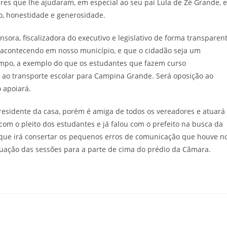
ares que lhe ajudaram, em especial ao seu pai Lula de Zé Grande, e
o, honestidade e generosidade.
ora, fiscalizadora do executivo e legislativo de forma transparen
acontecendo em nosso município, e que o cidadão seja um
tempo, a exemplo do que os estudantes que fazem curso
o ao transporte escolar para Campina Grande. Será oposição ao
 apoiará.
residente da casa, porém é amiga de todos os vereadores e atuará
 com o pleito dos estudantes e já falou com o prefeito na busca da
 que irá consertar os pequenos erros de comunicação que houve n
tuação das sessões para a parte de cima do prédio da Câmara.