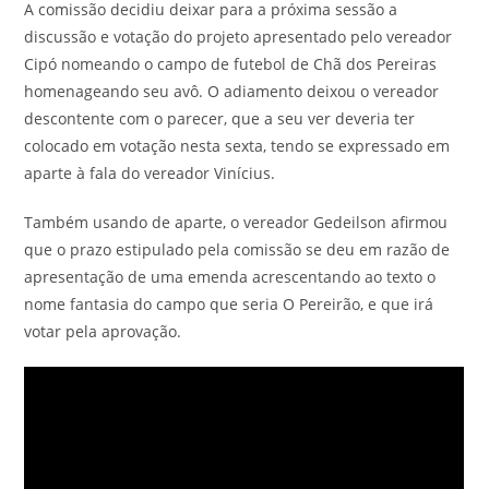
A comissão decidiu deixar para a próxima sessão a
discussão e votação do projeto apresentado pelo vereador
Cipó nomeando o campo de futebol de Chã dos Pereiras
homenageando seu avô. O adiamento deixou o vereador
descontente com o parecer, que a seu ver deveria ter
colocado em votação nesta sexta, tendo se expressado em
aparte à fala do vereador Vinícius.
Também usando de aparte, o vereador Gedeilson afirmou
que o prazo estipulado pela comissão se deu em razão de
apresentação de uma emenda acrescentando ao texto o
nome fantasia do campo que seria O Pereirão, e que irá
votar pela aprovação.