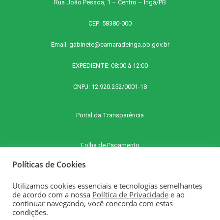
Rua João Pessoa, 1 – Centro – Ingá/PB
CEP: 58380-000
Email:
gabinete@camaradeinga.pb.gov.br
EXPEDIENTE: 08:00 à 12:00
CNPJ: 12.920.252/0001-18
Portal da Transparência
Folha de Pagamento
Políticas de Cookies
Contra Cheque Online
Utilizamos cookies essenciais e tecnologias semelhantes
de acordo com a nossa
Política de Privacidade
e ao
continuar navegando, você concorda com estas
E-SIC - Serviço Eletrônico de Informações ao Cidadão
condições.