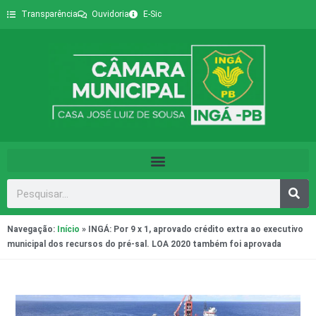
Transparência
Ouvidoria
E-Sic
Navegação:
Início
»
INGÁ: Por 9 x 1, aprovado crédito extra ao executivo
municipal dos recursos do pré-sal. LOA 2020 também foi aprovada