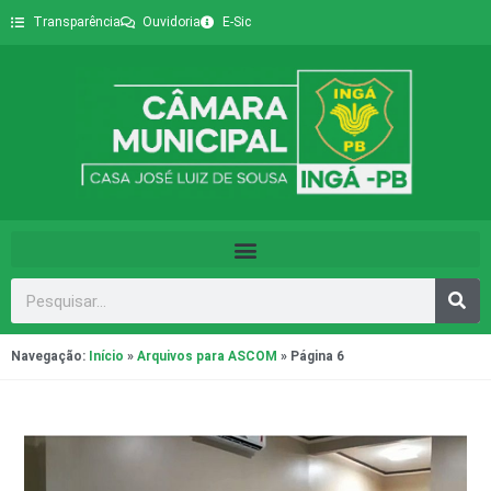
Transparência
Ouvidoria
E-Sic
Navegação:
Início
»
Arquivos para ASCOM
»
Página 6