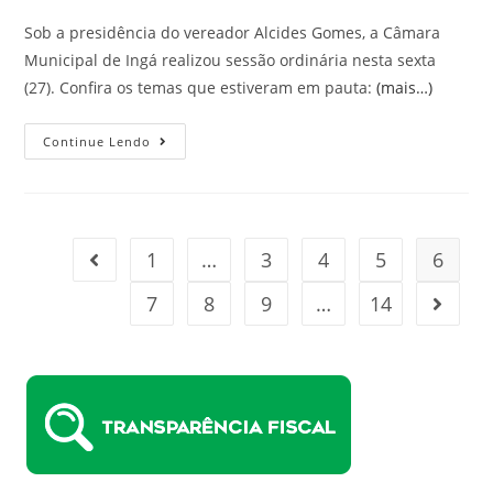
Sob a presidência do vereador Alcides Gomes, a Câmara
Municipal de Ingá realizou sessão ordinária nesta sexta
(27). Confira os temas que estiveram em pauta:
(mais…)
Continue Lendo
1
…
3
4
5
6
7
8
9
…
14